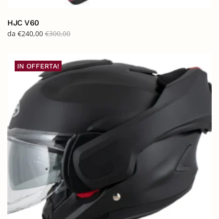
HJC V60
da
€
240,00
€
300,00
IN OFFERTA!