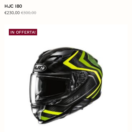
HJC I80
€
230,00
€
300,00
IN OFFERTA!