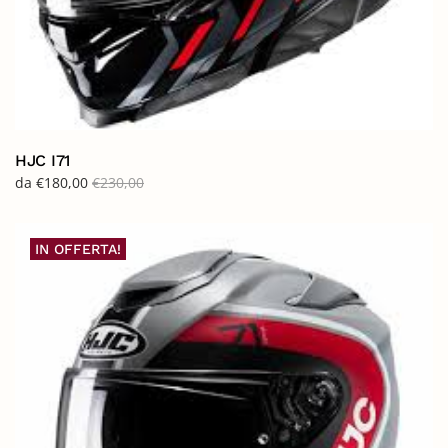
HJC I71
da
€
180,00
€
230,00
IN OFFERTA!