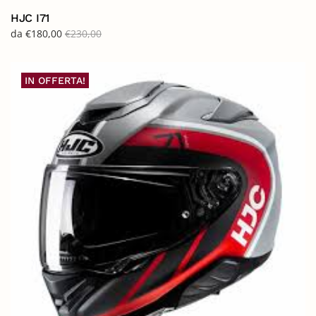
HJC I71
da
€
180,00
€
230,00
IN OFFERTA!