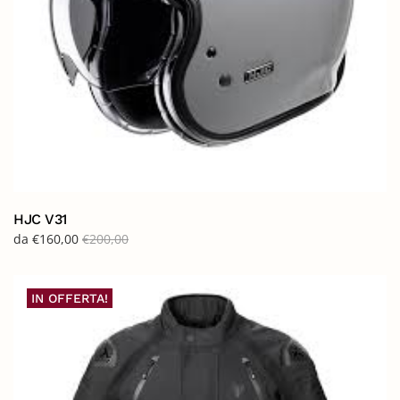
HJC V31
da
€
160,00
€
200,00
IN OFFERTA!