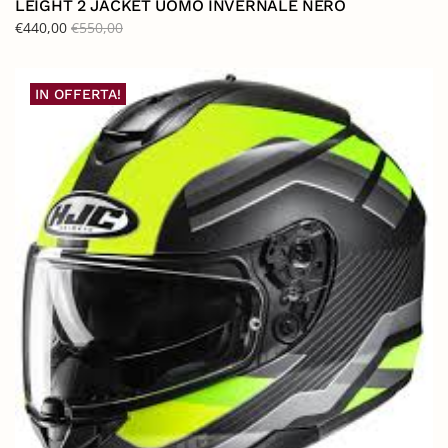
LEIGHT 2 JACKET UOMO INVERNALE NERO
€
440,00
€
550,00
IN OFFERTA!