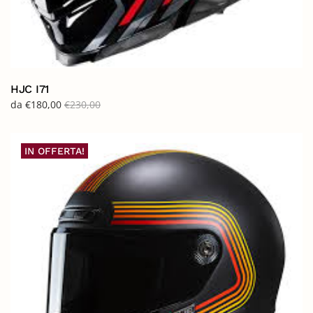
HJC I71
da
€
180,00
€
230,00
IN OFFERTA!