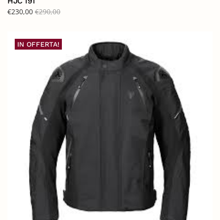
HJC I91
€
230,00
€
290,00
IN OFFERTA!