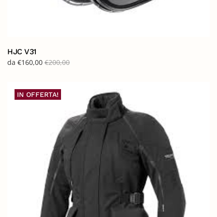
HJC V31
da
€
160,00
€
200,00
IN OFFERTA!