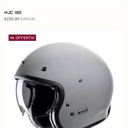
HJC I80
€
230,00
€
300,00
IN OFFERTA!