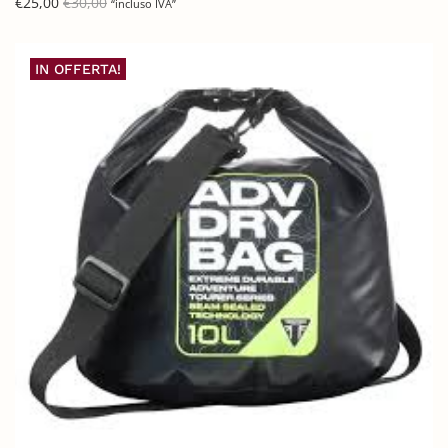
€
25,00
€
30,00
“incluso IVA”
IN OFFERTA!