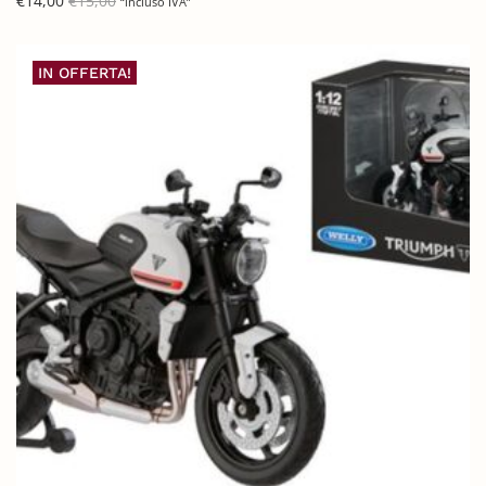
€
14,00
€
15,00
“incluso IVA”
IN OFFERTA!