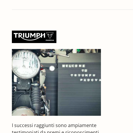
I successi raggiunti sono ampiamente
testimoniati da premi e riconoscimenti