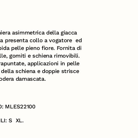
iera asimmetrica della giacca
ca presenta collo a vogatore ed
ida pelle pieno fiore. Fornita di
le, gomiti e schiena rimovibili.
rapuntate, applicazioni in pelle
 della schiena e doppie strisce
fodera damascata.
O: MLES22100
LI: S XL.