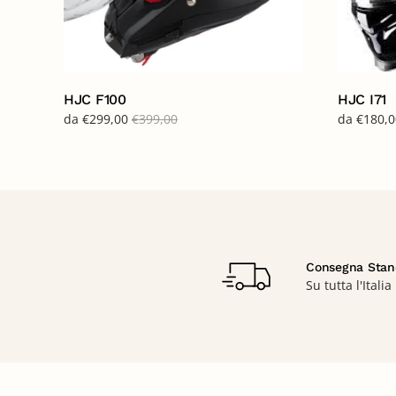
HJC F100
HJC I71
da
€
299,00
€
399,00
da
€
180,0
Consegna Stan
Su tutta l'Italia